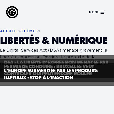
MENU
ACCUEIL
»
THÈMES
»
LIBERTÉS & NUMÉRIQUE
Le Digital Services Act (DSA) menace gravement la
liberté d’expression. Derrière le prétexte de la
DSA : LA LIBERTÉ D’EXPRESSION MENACÉE PAR
régulation numérique, Bruxelles impose une censure
PERMIS DE CONDUIRE : BRUXELLES VEUT
BRUXELLES !
inacceptable.
L’EUROPE SUBMERGÉE PAR LES PRODUITS
CONTRÔLER QUI PEUT ENCORE ROULER
ILLÉGAUX : STOP À L’INACTION